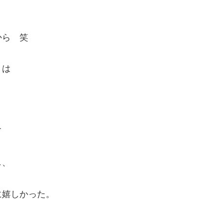
。
から 笑
？は
て
し、
に嬉しかった。