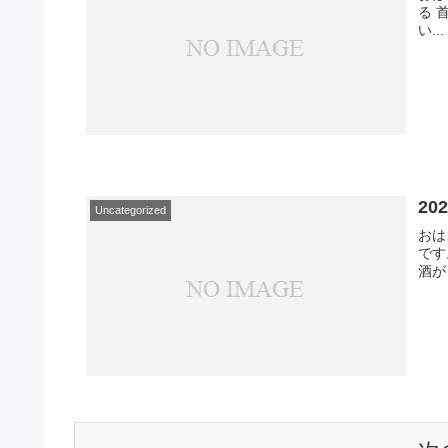
る 
い...
20
Uncategorized
おは
です
酒が