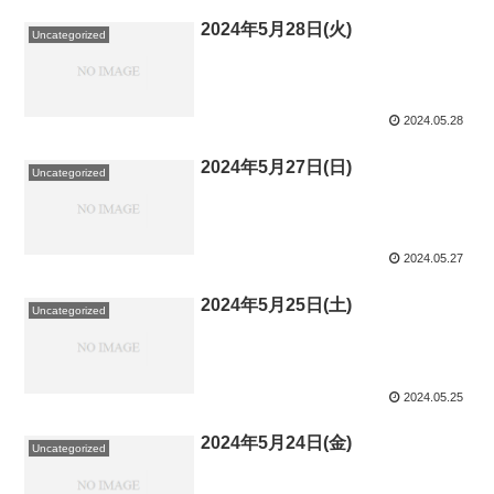
2024年5月28日(火)
Uncategorized
2024.05.28
2024年5月27日(日)
Uncategorized
2024.05.27
2024年5月25日(土)
Uncategorized
2024.05.25
2024年5月24日(金)
Uncategorized