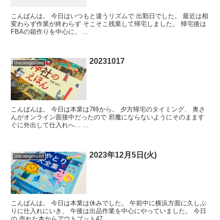
こんばんは。 今日はいつもと違うリズムで 出勤日でした。 最近は相
変わらず作業が終わらず そこそこ残業して帰宅しました。 帰宅後は
FBAの箱作りを中心に、 ...
20231017
Uncategorized
こんばんは。 今日は本業は7時から。 夕方帰宅のタイミング、 奥さ
んがオンライン面接中だったので 邪魔にならないようにそのまます
ぐに外出して仕入れへ… ...
2023年12月5日(火)
Uncategorized
こんばんは。 今日は本業は休みでした。 午前中に横浜方面に久しぶ
りに仕入れにいき、 午後は出品作業を中心にやっていました。 今日
の 売れた本からアウトプット47...