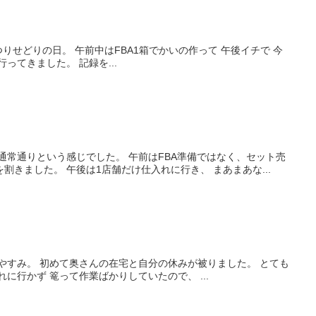
りせどりの日。 午前中はFBA1箱でかいの作って 午後イチで 今
ってきました。 記録を...
通常通りという感じでした。 午前はFBA準備ではなく、セット売
割きました。 午後は1店舗だけ仕入れに行き、 まあまあな...
やすみ。 初めて奥さんの在宅と自分の休みが被りました。 とても
に行かず 篭って作業ばかりしていたので、 ...