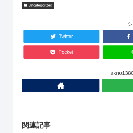
Uncategorized
シ
Twitter
Pocket
akno1
関連記事