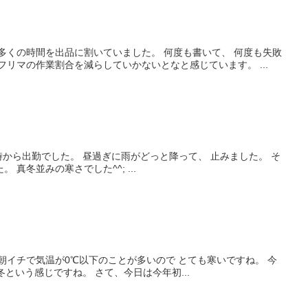
多くの時間を出品に割いていました。 何度も書いて、 何度も失敗
フリマの作業割合を減らしていかないとなと感じています。 ...
時から出勤でした。 昼過ぎに雨がどっと降って、 止みました。 そ
真冬並みの寒さでした^^; ...
朝イチで気温が0℃以下のことが多いので とても寒いですね。 今
冬という感じですね。 さて、今日は今年初...