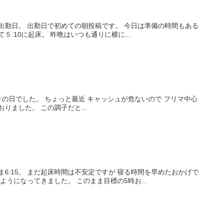
出勤日。 出勤日で初めての朝投稿です。 今日は準備の時間もある
５:10に起床。 昨晩はいつも通りに横に...
りの日でした。 ちょっと最近 キャッシュが危ないので フリマ中心
りました。 この調子だと...
ま6:15。 まだ起床時間は不安定ですが 寝る時間を早めたおかげで
ようになってきました。 このまま目標の5時お...