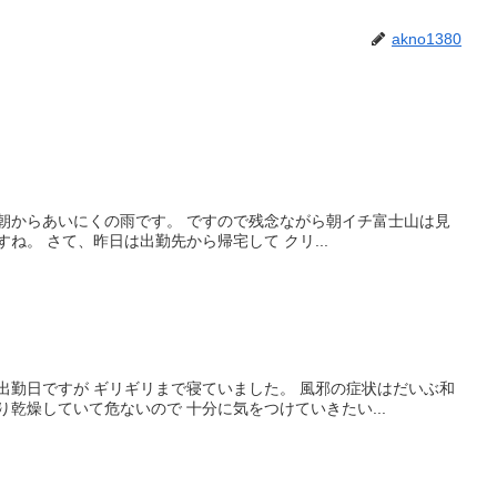
akno1380
は朝からあいにくの雨です。 ですので残念ながら朝イチ富士山は見
ね。 さて、昨日は出勤先から帰宅して クリ...
出勤日ですが ギリギリまで寝ていました。 風邪の症状はだいぶ和
り乾燥していて危ないので 十分に気をつけていきたい...