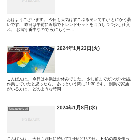
おはようございます。 今日も天気はすこぶる良いですが とにかく暑
いです。 昨日は午前に近場でトレンドセットを回収しつつ少し仕入
れ。 お留守番中なので 夜にもう一...
2024年1月23日(火)
Uncategorized
こんばんは。 今日は本業はお休みでした。 少し前までガンガン出品
作業していたと思ったら、 あっという間に21:30です。 副業で家族
がいる方は、 どのような時間...
2024年1月8日(水)
Uncategorized
こんばんは。 今日も昨日に続いて1日せどりの日。 FBAの箱を作っ